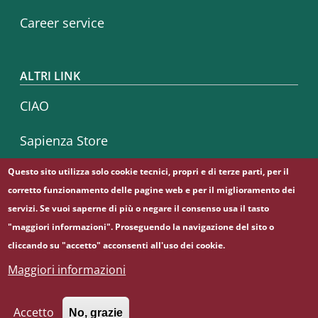
Career service
ALTRI LINK
CIAO
Sapienza Store
Questo sito utilizza solo cookie tecnici, propri e di terze parti, per il
corretto funzionamento delle pagine web e per il miglioramento dei
Seguici su
servizi. Se vuoi saperne di più o negare il consenso usa il tasto
Facebook
Instagram
Linkedin
"maggiori informazioni". Proseguendo la navigazione del sito o
cliccando su "accetto" acconsenti all'uso dei cookie.
Maggiori informazioni
© Sapienza Università di Roma - Piazzale Aldo Moro 5,
00185 Roma - (+39) 06 49911 - C.F.: 80209930587 - P. Iva:
02133771002
Accetto
No, grazie