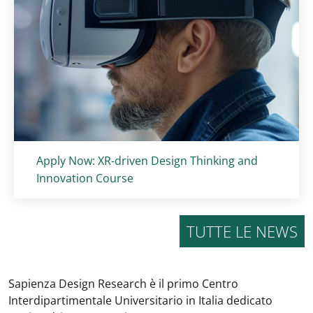
Titolo card
:
Apply Now: XR-driven Design Thinking and
Innovation Course
TUTTE LE NEWS
Sapienza Design Research è il primo Centro
Interdipartimentale Universitario in Italia dedicato