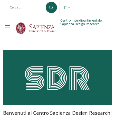
Salta al contenuto principale
Skip to footer content
IT
SELETTORE LINGUA: CURREN
Centro Interdipartimentale
Sapienza Design Research
Centro Interdipartimen
Benvenuti al Centro Sapien
Benvenuti al Centro Sapienza Design Research!