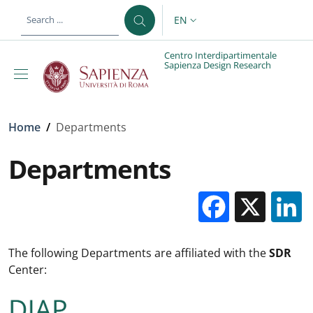
Skip to main content
Skip to footer content
EN
LANGUAGE SWITCHER: CURR
Centro Interdipartimentale
Sapienza Design Research
Breadcrumb
Home
/
Departments
Departments
Facebo
X
The following Departments are affiliated with the
SDR
Center: